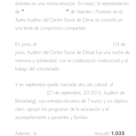
distintas en una misma emoción. En mayo, la representación
de
“
Una nit de Sainets
”
de Valentes i Positives en el
Teatre Auditori del Centre Social de Dénia se convirtió en
una tarde de compromiso compartido.
En junio, el
tributo solidario a Camilo Sesto
(14 de
junio, Auditori del Centre Social de Dénia) fue una noche de
memoria y solidaridad, con la colaboración institucional y el
trabajo del voluntariado.
Y en septiembre quedó marcada otra cita cultural: el
tributo
a Nino Bravo
(27 de septiembre, 20:00 h, Auditori de
Beniarbeig), con entradas-donativo de 7 euros y un objetivo
claro: apoyar los programas de la asociación y el
acompañamiento a pacientes y familias.
Además, la
verbena solidaria 2025
recaudó
1.035