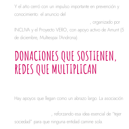
Y el año cerró con un impulso importante en prevención y
conocimiento: el anuncio del
Workshop sobre
concienciación del cáncer gástrico
, organizado por
INCLIVA y el Proyecto VERO, con apoyo activo de Amunt (5
de diciembre, Multiespai l’Androna).
DONACIONES QUE SOSTIENEN,
REDES QUE MULTIPLICAN
Hay apoyos que llegan como un abrazo largo. La asociación
Amigos de Dénia donó 2.000 euros a Amunt
contra el Càncer
, reforzando esa idea esencial de “tejer
sociedad” para que ninguna entidad camine sola.