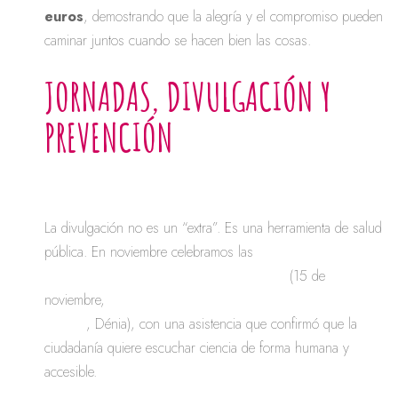
euros
, demostrando que la alegría y el compromiso pueden
caminar juntos cuando se hacen bien las cosas.
JORNADAS, DIVULGACIÓN Y
PREVENCIÓN
La divulgación no es un “extra”. Es una herramienta de salud
pública. En noviembre celebramos las
VI Jornadas
“Cáncer, Investigación y Sociedad”
(15 de
noviembre,
Sala Multiespai l’Androna de la Estació Marítima
Baleària
, Dénia), con una asistencia que confirmó que la
ciudadanía quiere escuchar ciencia de forma humana y
accesible.