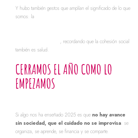
Y hubo también gestos que amplían el significado de lo que
somos: la
acción conjunta con Toybags, actuando
como intermediarias solidarias para canalizar
mochilas escolares a través del Ejército de
Salvación de Dénia
, recordando que la cohesión social
también es salud.
CERRAMOS EL AÑO COMO LO
EMPEZAMOS
Si algo nos ha enseñado 2025 es que
no hay avance
sin sociedad, que el cuidado no se improvisa
: se
organiza, se aprende, se financia y se comparte.