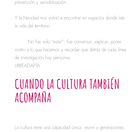
prevención y sensibilización.
Y la Navidad nos volvió a encontrar en espacios donde late
la vida del territorio:
La Nit de la Llum de Dénia, la
Fira de Nadal de Xàbia y la Fira de Nadal de La
Xara
. No fue solo “estar”: fue conversar, explicar, poner
rostro a lo que hacemos y recordar que detrás de cada línea
de investigación hay personas.
URBEADAPTA
CUANDO LA CULTURA TAMBIÉN
ACOMPAÑA
La cultura tiene una capacidad única: reunir a generaciones