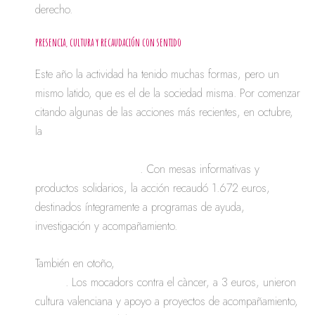
derecho.
presencia, cultura y recaudación con sentido
Este año la actividad ha tenido muchas formas, pero un
mismo latido, que es el de la sociedad misma. Por comenzar
citando algunas de las acciones más recientes, en octubre,
la
campaña Farmàcies amb cor convirtió varias
farmacias de Dénia y Xàbia en puntos de
encuentro solidario
. Con mesas informativas y
productos solidarios, la acción recaudó 1.672 euros,
destinados íntegramente a programas de ayuda,
investigación y acompañamiento.
También en otoño,
Sant Donís se vivió con tradición y
causa
. Los mocadors contra el càncer, a 3 euros, unieron
cultura valenciana y apoyo a proyectos de acompañamiento,