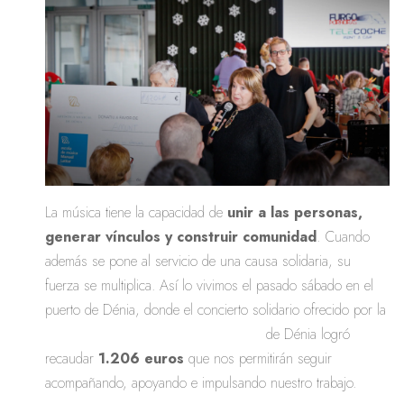
La música tiene la capacidad de
unir a las personas,
generar vínculos y construir comunidad
. Cuando
además se pone al servicio de una causa solidaria, su
fuerza se multiplica. Así lo vivimos el pasado sábado en el
puerto de
Dénia
, donde el concierto solidario ofrecido por la
banda infantil y la banda juvenil
de Dénia logró
recaudar
1.206 euros
que nos permitirán seguir
acompañando, apoyando e impulsando nuestro trabajo.