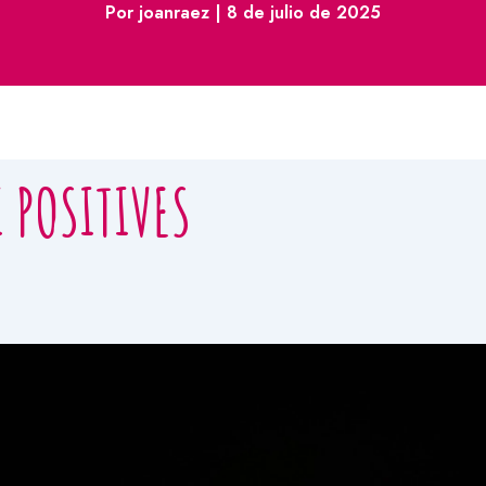
Por
joanraez
|
8 de julio de 2025
I POSITIVES