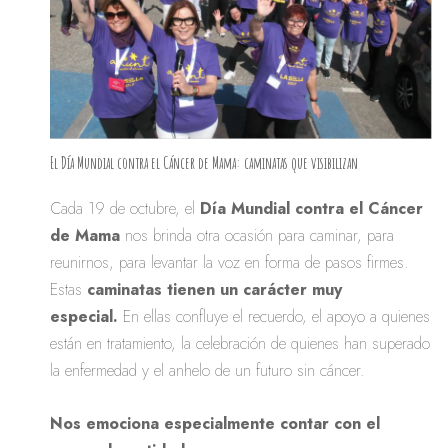
El Día Mundial contra el Cáncer de Mama: caminatas que visibilizan
Cada 19 de octubre, el
Día Mundial contra el Cáncer
de Mama
nos brinda otra ocasión para caminar, para
reunirnos, para levantar la voz en forma de pasos firmes.
Estas
caminatas tienen un carácter muy
especial.
En ellas confluye el recuerdo, el apoyo a quienes
están en tratamiento, la celebración de quienes han superado
la enfermedad y el anhelo de un futuro sin cáncer.
Nos emociona especialmente contar con el