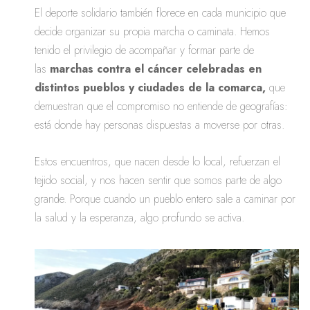
El deporte solidario también florece en cada municipio que
decide organizar su propia marcha o caminata. Hemos
tenido el privilegio de acompañar y formar parte de
las
marchas contra el cáncer celebradas en
distintos pueblos y ciudades de la comarca,
que
demuestran que el compromiso no entiende de geografías:
está donde hay personas dispuestas a moverse por otras.
Estos encuentros, que nacen desde lo local, refuerzan el
tejido social, y nos hacen sentir que somos parte de algo
grande. Porque cuando un pueblo entero sale a caminar por
la salud y la esperanza, algo profundo se activa.