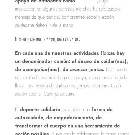
apoyo de entidades como
INCLIVA
,
cuya
implicación en algunas de estas marchas ha reforzado el
mensaje de que ciencia, compromiso social y acción
ciudadana deben ir de la mano.
El deporte nos une, nos sana, nos hace visibles
En cada una de nuestras actividades físicas hay
un denominador común: el deseo de cuidar(nos),
de acompañar(nos), de avanzar juntas.
No importa
si se trata de una marcha por la playa, una caminata bajo la
lluvia, una sesión de baile o una jornada de remo. Cada
acción cuenta. Cada paso suma.
El
deporte solidario
es también una
forma de
autocuidado, de empoderamiento, de
transformar el cuerpo en una herramienta de
acción positiva.
Y por eso lo celebramos, lo organizamos